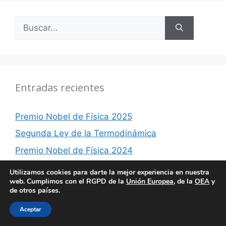
Buscar:
Entradas recientes
Premio Nobel de Física 2025
Segunda Ley de la Termodinámica
Premio Nobel de Física 2024
Generador de Energía Eléctrica
Utilizamos cookies para darte la mejor experiencia en nuestra
web. Cumplimos con el RGPD de la
Unión Europea
, de la
OEA
y
Premio Nobel de Física 2023
de otros países.
Aceptar