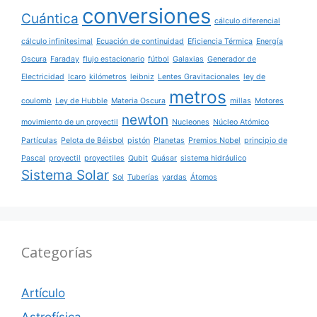
conversiones
Cuántica
cálculo diferencial
cálculo infinitesimal
Ecuación de continuidad
Eficiencia Térmica
Energía
Oscura
Faraday
flujo estacionario
fútbol
Galaxias
Generador de
Electricidad
Icaro
kilómetros
leibniz
Lentes Gravitacionales
ley de
metros
coulomb
Ley de Hubble
Materia Oscura
millas
Motores
newton
movimiento de un proyectil
Nucleones
Núcleo Atómico
Partículas
Pelota de Béisbol
pistón
Planetas
Premios Nobel
principio de
Pascal
proyectil
proyectiles
Qubit
Quásar
sistema hidráulico
Sistema Solar
Sol
Tuberías
yardas
Átomos
Categorías
Artículo
Astrofísica