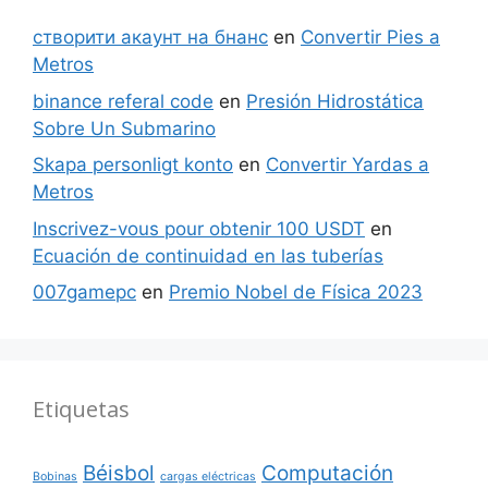
створити акаунт на бнанс
en
Convertir Pies a
Metros
binance referal code
en
Presión Hidrostática
Sobre Un Submarino
Skapa personligt konto
en
Convertir Yardas a
Metros
Inscrivez-vous pour obtenir 100 USDT
en
Ecuación de continuidad en las tuberías
007gamepc
en
Premio Nobel de Física 2023
Etiquetas
Béisbol
Computación
Bobinas
cargas eléctricas