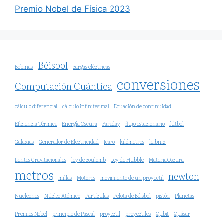
Premio Nobel de Física 2023
Béisbol
Bobinas
cargas eléctricas
conversiones
Computación Cuántica
cálculo diferencial
cálculo infinitesimal
Ecuación de continuidad
Eficiencia Térmica
Energía Oscura
Faraday
flujo estacionario
fútbol
Galaxias
Generador de Electricidad
Icaro
kilómetros
leibniz
Lentes Gravitacionales
ley de coulomb
Ley de Hubble
Materia Oscura
metros
newton
millas
Motores
movimiento de un proyectil
Nucleones
Núcleo Atómico
Partículas
Pelota de Béisbol
pistón
Planetas
Premios Nobel
principio de Pascal
proyectil
proyectiles
Qubit
Quásar