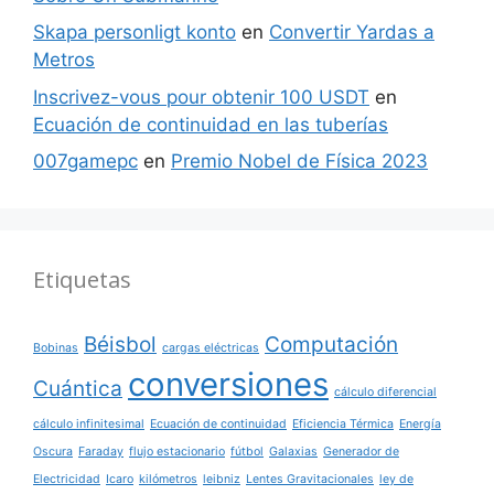
Skapa personligt konto
en
Convertir Yardas a
Metros
Inscrivez-vous pour obtenir 100 USDT
en
Ecuación de continuidad en las tuberías
007gamepc
en
Premio Nobel de Física 2023
Etiquetas
Béisbol
Computación
Bobinas
cargas eléctricas
conversiones
Cuántica
cálculo diferencial
cálculo infinitesimal
Ecuación de continuidad
Eficiencia Térmica
Energía
Oscura
Faraday
flujo estacionario
fútbol
Galaxias
Generador de
Electricidad
Icaro
kilómetros
leibniz
Lentes Gravitacionales
ley de