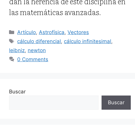
dan la herencia de este disciplina en
las matemáticas avanzadas.
Categorías
Artículo
,
Astrofísica
,
Vectores
Etiquetas
cálculo diferencial
,
cálculo infinitesimal
,
leibniz
,
newton
0 Comments
Buscar
Buscar