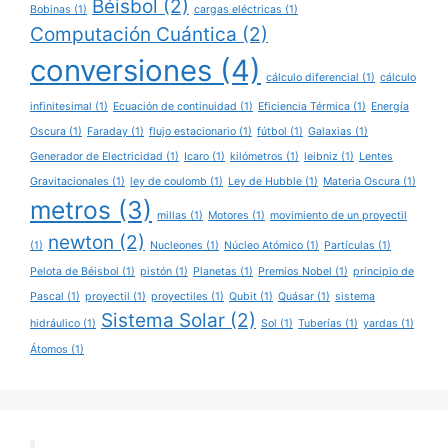
Béisbol
(2)
Bobinas
(1)
cargas eléctricas
(1)
Computación Cuántica
(2)
conversiones
(4)
cálculo diferencial
(1)
cálculo
infinitesimal
(1)
Ecuación de continuidad
(1)
Eficiencia Térmica
(1)
Energía
Oscura
(1)
Faraday
(1)
flujo estacionario
(1)
fútbol
(1)
Galaxias
(1)
Generador de Electricidad
(1)
Icaro
(1)
kilómetros
(1)
leibniz
(1)
Lentes
Gravitacionales
(1)
ley de coulomb
(1)
Ley de Hubble
(1)
Materia Oscura
(1)
metros
(3)
millas
(1)
Motores
(1)
movimiento de un proyectil
newton
(2)
(1)
Nucleones
(1)
Núcleo Atómico
(1)
Partículas
(1)
Pelota de Béisbol
(1)
pistón
(1)
Planetas
(1)
Premios Nobel
(1)
principio de
Pascal
(1)
proyectil
(1)
proyectiles
(1)
Qubit
(1)
Quásar
(1)
sistema
Sistema Solar
(2)
hidráulico
(1)
Sol
(1)
Tuberías
(1)
yardas
(1)
Átomos
(1)