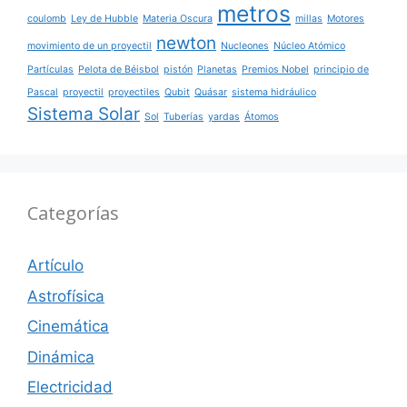
metros
coulomb
Ley de Hubble
Materia Oscura
millas
Motores
newton
movimiento de un proyectil
Nucleones
Núcleo Atómico
Partículas
Pelota de Béisbol
pistón
Planetas
Premios Nobel
principio de
Pascal
proyectil
proyectiles
Qubit
Quásar
sistema hidráulico
Sistema Solar
Sol
Tuberías
yardas
Átomos
Categorías
Artículo
Astrofísica
Cinemática
Dinámica
Electricidad