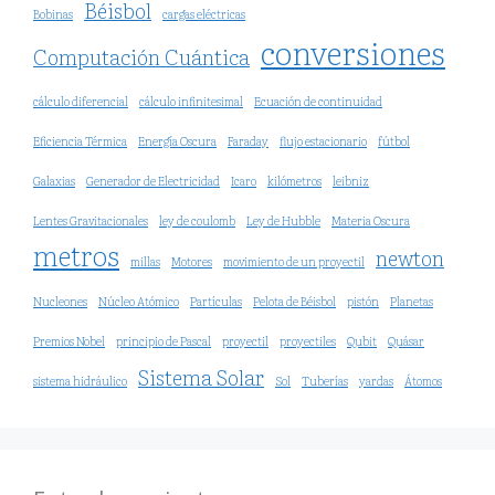
Béisbol
Bobinas
cargas eléctricas
conversiones
Computación Cuántica
cálculo diferencial
cálculo infinitesimal
Ecuación de continuidad
Eficiencia Térmica
Energía Oscura
Faraday
flujo estacionario
fútbol
Galaxias
Generador de Electricidad
Icaro
kilómetros
leibniz
Lentes Gravitacionales
ley de coulomb
Ley de Hubble
Materia Oscura
metros
newton
millas
Motores
movimiento de un proyectil
Nucleones
Núcleo Atómico
Partículas
Pelota de Béisbol
pistón
Planetas
Premios Nobel
principio de Pascal
proyectil
proyectiles
Qubit
Quásar
Sistema Solar
sistema hidráulico
Sol
Tuberías
yardas
Átomos