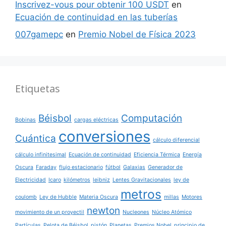
Inscrivez-vous pour obtenir 100 USDT
en
Ecuación de continuidad en las tuberías
007gamepc
en
Premio Nobel de Física 2023
Etiquetas
Béisbol
Computación
Bobinas
cargas eléctricas
conversiones
Cuántica
cálculo diferencial
cálculo infinitesimal
Ecuación de continuidad
Eficiencia Térmica
Energía
Oscura
Faraday
flujo estacionario
fútbol
Galaxias
Generador de
Electricidad
Icaro
kilómetros
leibniz
Lentes Gravitacionales
ley de
metros
coulomb
Ley de Hubble
Materia Oscura
millas
Motores
newton
movimiento de un proyectil
Nucleones
Núcleo Atómico
Partículas
Pelota de Béisbol
pistón
Planetas
Premios Nobel
principio de