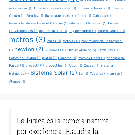
infinitesimal
(1)
Ecuación de continuidad
(1)
Eficiencia Térmica
(1)
Energía
Oscura
(1)
Faraday
(1)
flujo estacionario
(1)
fútbol
(1)
Galaxias
(1)
Generador de Electricidad
(1)
Icaro
(1)
kilómetros
(1)
leibniz
(1)
Lentes
Gravitacionales
(1)
ley de coulomb
(1)
Ley de Hubble
(1)
Materia Oscura
(1)
metros
(3)
millas
(1)
Motores
(1)
movimiento de un proyectil
newton
(2)
(1)
Nucleones
(1)
Núcleo Atómico
(1)
Partículas
(1)
Pelota de Béisbol
(1)
pistón
(1)
Planetas
(1)
Premios Nobel
(1)
principio de
Pascal
(1)
proyectil
(1)
proyectiles
(1)
Qubit
(1)
Quásar
(1)
sistema
Sistema Solar
(2)
hidráulico
(1)
Sol
(1)
Tuberías
(1)
yardas
(1)
Átomos
(1)
La Física es la ciencia natural
por excelencia. Estudia la