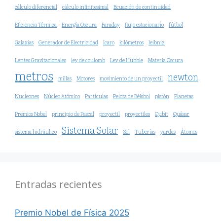
cálculo diferencial
cálculo infinitesimal
Ecuación de continuidad
Eficiencia Térmica
Energía Oscura
Faraday
flujo estacionario
fútbol
Galaxias
Generador de Electricidad
Icaro
kilómetros
leibniz
Lentes Gravitacionales
ley de coulomb
Ley de Hubble
Materia Oscura
metros
newton
millas
Motores
movimiento de un proyectil
Nucleones
Núcleo Atómico
Partículas
Pelota de Béisbol
pistón
Planetas
Premios Nobel
principio de Pascal
proyectil
proyectiles
Qubit
Quásar
Sistema Solar
sistema hidráulico
Sol
Tuberías
yardas
Átomos
Entradas recientes
Premio Nobel de Física 2025