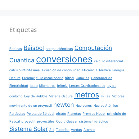
Etiquetas
Béisbol
Computación
Bobinas
cargas eléctricas
conversiones
Cuántica
cálculo diferencial
cálculo infinitesimal
Ecuación de continuidad
Eficiencia Térmica
Energía
Oscura
Faraday
flujo estacionario
fútbol
Galaxias
Generador de
Electricidad
Icaro
kilómetros
leibniz
Lentes Gravitacionales
ley de
metros
coulomb
Ley de Hubble
Materia Oscura
millas
Motores
newton
movimiento de un proyectil
Nucleones
Núcleo Atómico
Partículas
Pelota de Béisbol
pistón
Planetas
Premios Nobel
principio de
Pascal
proyectil
proyectiles
Qubit
Quásar
sistema hidráulico
Sistema Solar
Sol
Tuberías
yardas
Átomos