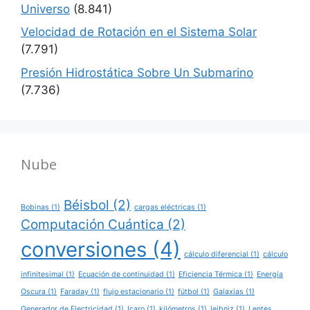
Universo
(8.841)
Velocidad de Rotación en el Sistema Solar
(7.791)
Presión Hidrostática Sobre Un Submarino
(7.736)
Nube
Béisbol
(2)
Bobinas
(1)
cargas eléctricas
(1)
Computación Cuántica
(2)
conversiones
(4)
cálculo diferencial
(1)
cálculo
infinitesimal
(1)
Ecuación de continuidad
(1)
Eficiencia Térmica
(1)
Energía
Oscura
(1)
Faraday
(1)
flujo estacionario
(1)
fútbol
(1)
Galaxias
(1)
Generador de Electricidad
(1)
Icaro
(1)
kilómetros
(1)
leibniz
(1)
Lentes