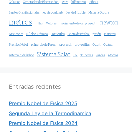
Galaxias
Generador de Electricidad
Icaro
kilómetros
leibniz
Lentes Gravitacionales
ley de coulomb
Ley de Hubble
Materia Oscura
metros
newton
millas
Motores
movimiento de un proyectil
Nucleones
Núcleo Atómico
Partículas
Pelota de Béisbol
pistón
Planetas
Premios Nobel
principio de Pascal
proyectil
proyectiles
Qubit
Quásar
Sistema Solar
sistema hidráulico
Sol
Tuberías
yardas
Átomos
Entradas recientes
Premio Nobel de Física 2025
Segunda Ley de la Termodinámica
Premio Nobel de Física 2024