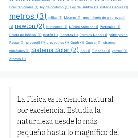
Gravitacionales
(1)
ley de coulomb
(1)
Ley de Hubble
(1)
Materia Oscura
(1)
metros
(3)
millas
(1)
Motores
(1)
movimiento de un proyectil
newton
(2)
(1)
Nucleones
(1)
Núcleo Atómico
(1)
Partículas
(1)
Pelota de Béisbol
(1)
pistón
(1)
Planetas
(1)
Premios Nobel
(1)
principio de
Pascal
(1)
proyectil
(1)
proyectiles
(1)
Qubit
(1)
Quásar
(1)
sistema
Sistema Solar
(2)
hidráulico
(1)
Sol
(1)
Tuberías
(1)
yardas
(1)
Átomos
(1)
La Física es la ciencia natural
por excelencia. Estudia la
naturaleza desde lo más
pequeño hasta lo magnífico del