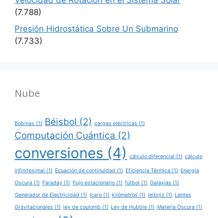
Velocidad de Rotación en el Sistema Solar
(7.788)
Presión Hidrostática Sobre Un Submarino
(7.733)
Nube
Béisbol
(2)
Bobinas
(1)
cargas eléctricas
(1)
Computación Cuántica
(2)
conversiones
(4)
cálculo diferencial
(1)
cálculo
infinitesimal
(1)
Ecuación de continuidad
(1)
Eficiencia Térmica
(1)
Energía
Oscura
(1)
Faraday
(1)
flujo estacionario
(1)
fútbol
(1)
Galaxias
(1)
Generador de Electricidad
(1)
Icaro
(1)
kilómetros
(1)
leibniz
(1)
Lentes
Gravitacionales
(1)
ley de coulomb
(1)
Ley de Hubble
(1)
Materia Oscura
(1)