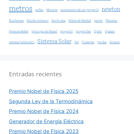
metros
newton
millas
Motores
movimiento de un proyectil
Nucleones
Núcleo Atómico
Partículas
Pelota de Béisbol
pistón
Planetas
Premios Nobel
principio de Pascal
proyectil
proyectiles
Qubit
Quásar
Sistema Solar
sistema hidráulico
Sol
Tuberías
yardas
Átomos
Entradas recientes
Premio Nobel de Física 2025
Segunda Ley de la Termodinámica
Premio Nobel de Física 2024
Generador de Energía Eléctrica
Premio Nobel de Física 2023