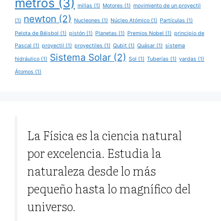
metros
(3)
millas
(1)
Motores
(1)
movimiento de un proyectil
newton
(2)
(1)
Nucleones
(1)
Núcleo Atómico
(1)
Partículas
(1)
Pelota de Béisbol
(1)
pistón
(1)
Planetas
(1)
Premios Nobel
(1)
principio de
Pascal
(1)
proyectil
(1)
proyectiles
(1)
Qubit
(1)
Quásar
(1)
sistema
Sistema Solar
(2)
hidráulico
(1)
Sol
(1)
Tuberías
(1)
yardas
(1)
Átomos
(1)
La Física es la ciencia natural
por excelencia. Estudia la
naturaleza desde lo más
pequeño hasta lo magnífico del
universo.