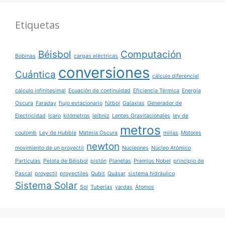
Etiquetas
Béisbol
Computación
Bobinas
cargas eléctricas
conversiones
Cuántica
cálculo diferencial
cálculo infinitesimal
Ecuación de continuidad
Eficiencia Térmica
Energía
Oscura
Faraday
flujo estacionario
fútbol
Galaxias
Generador de
Electricidad
Icaro
kilómetros
leibniz
Lentes Gravitacionales
ley de
metros
coulomb
Ley de Hubble
Materia Oscura
millas
Motores
newton
movimiento de un proyectil
Nucleones
Núcleo Atómico
Partículas
Pelota de Béisbol
pistón
Planetas
Premios Nobel
principio de
Pascal
proyectil
proyectiles
Qubit
Quásar
sistema hidráulico
Sistema Solar
Sol
Tuberías
yardas
Átomos