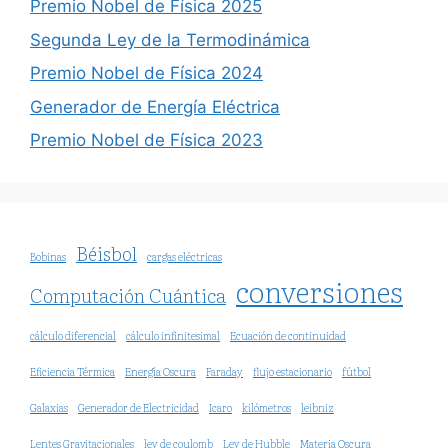
Premio Nobel de Física 2025
Segunda Ley de la Termodinámica
Premio Nobel de Física 2024
Generador de Energía Eléctrica
Premio Nobel de Física 2023
Béisbol
Bobinas
cargas eléctricas
conversiones
Computación Cuántica
cálculo diferencial
cálculo infinitesimal
Ecuación de continuidad
Eficiencia Térmica
Energía Oscura
Faraday
flujo estacionario
fútbol
Galaxias
Generador de Electricidad
Icaro
kilómetros
leibniz
Lentes Gravitacionales
ley de coulomb
Ley de Hubble
Materia Oscura