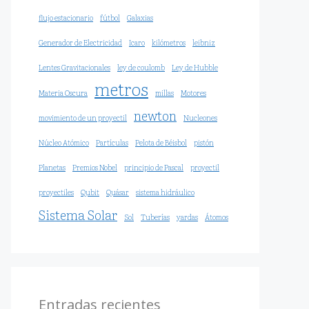
flujo estacionario
fútbol
Galaxias
Generador de Electricidad
Icaro
kilómetros
leibniz
Lentes Gravitacionales
ley de coulomb
Ley de Hubble
metros
Materia Oscura
millas
Motores
newton
movimiento de un proyectil
Nucleones
Núcleo Atómico
Partículas
Pelota de Béisbol
pistón
Planetas
Premios Nobel
principio de Pascal
proyectil
proyectiles
Qubit
Quásar
sistema hidráulico
Sistema Solar
Sol
Tuberías
yardas
Átomos
Entradas recientes