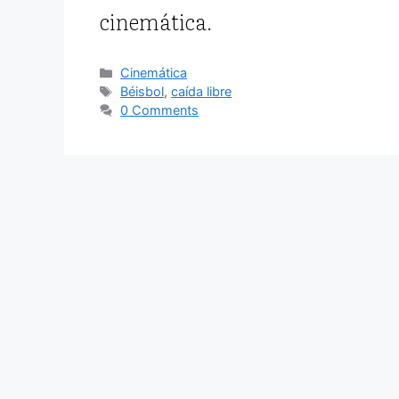
cinemática.
Categorías
Cinemática
Etiquetas
Béisbol
,
caída libre
0 Comments