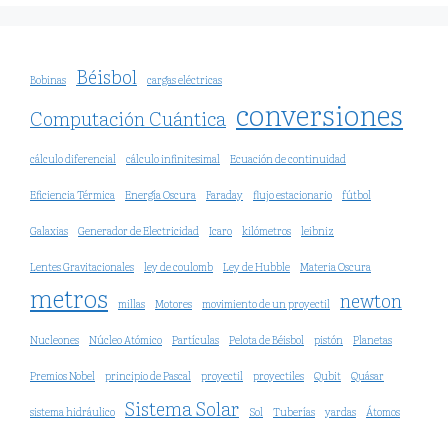
Béisbol
Bobinas
cargas eléctricas
conversiones
Computación Cuántica
cálculo diferencial
cálculo infinitesimal
Ecuación de continuidad
Eficiencia Térmica
Energía Oscura
Faraday
flujo estacionario
fútbol
Galaxias
Generador de Electricidad
Icaro
kilómetros
leibniz
Lentes Gravitacionales
ley de coulomb
Ley de Hubble
Materia Oscura
metros
newton
millas
Motores
movimiento de un proyectil
Nucleones
Núcleo Atómico
Partículas
Pelota de Béisbol
pistón
Planetas
Premios Nobel
principio de Pascal
proyectil
proyectiles
Qubit
Quásar
Sistema Solar
sistema hidráulico
Sol
Tuberías
yardas
Átomos