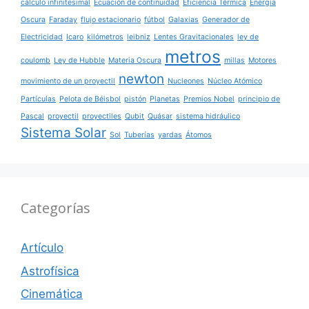
cálculo infinitesimal
Ecuación de continuidad
Eficiencia Térmica
Energía
Oscura
Faraday
flujo estacionario
fútbol
Galaxias
Generador de
Electricidad
Icaro
kilómetros
leibniz
Lentes Gravitacionales
ley de
metros
coulomb
Ley de Hubble
Materia Oscura
millas
Motores
newton
movimiento de un proyectil
Nucleones
Núcleo Atómico
Partículas
Pelota de Béisbol
pistón
Planetas
Premios Nobel
principio de
Pascal
proyectil
proyectiles
Qubit
Quásar
sistema hidráulico
Sistema Solar
Sol
Tuberías
yardas
Átomos
Categorías
Artículo
Astrofísica
Cinemática