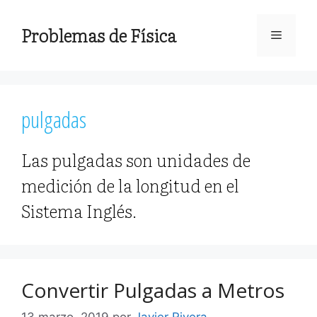
Saltar
al
Problemas de Física
Menú
contenido
pulgadas
Las pulgadas son unidades de
medición de la longitud en el
Sistema Inglés.
Convertir Pulgadas a Metros
13 marzo, 2019
por
Javier Rivera