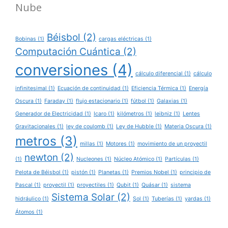
Nube
Béisbol
(2)
Bobinas
(1)
cargas eléctricas
(1)
Computación Cuántica
(2)
conversiones
(4)
cálculo diferencial
(1)
cálculo
infinitesimal
(1)
Ecuación de continuidad
(1)
Eficiencia Térmica
(1)
Energía
Oscura
(1)
Faraday
(1)
flujo estacionario
(1)
fútbol
(1)
Galaxias
(1)
Generador de Electricidad
(1)
Icaro
(1)
kilómetros
(1)
leibniz
(1)
Lentes
Gravitacionales
(1)
ley de coulomb
(1)
Ley de Hubble
(1)
Materia Oscura
(1)
metros
(3)
millas
(1)
Motores
(1)
movimiento de un proyectil
newton
(2)
(1)
Nucleones
(1)
Núcleo Atómico
(1)
Partículas
(1)
Pelota de Béisbol
(1)
pistón
(1)
Planetas
(1)
Premios Nobel
(1)
principio de
Pascal
(1)
proyectil
(1)
proyectiles
(1)
Qubit
(1)
Quásar
(1)
sistema
Sistema Solar
(2)
hidráulico
(1)
Sol
(1)
Tuberías
(1)
yardas
(1)
Átomos
(1)